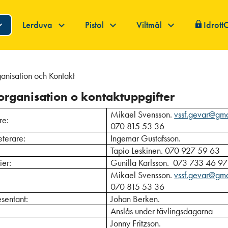
Lerduva
Pistol
Viltmål
Idrott
anisation och Kontakt
organisation o kontaktuppgifter
Mikael Svensson.
vssf.gevar@gm
re:
070 815 53 36
sekreterare:
Ingemar Gustafsson.
sör:
Tapio Leskinen. 070 927 59 63
ier:
Gunilla Karlsson. 073 733 46 97
Mikael Svensson.
vssf.gevar@gm
070 815 53 36
sentant:
Johan Berken.
Anslås under tävlingsdagarna
Jonny Fritzson.