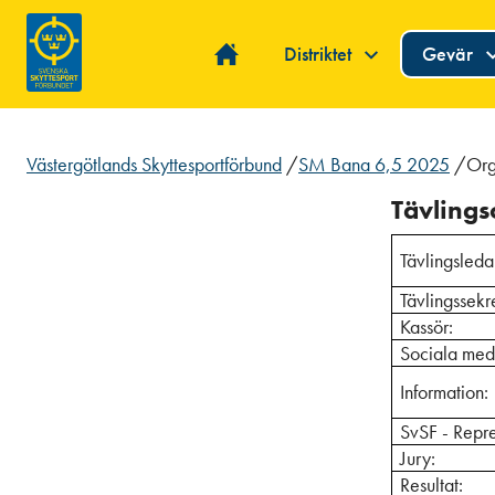
Distriktet
Gevär
Västergötlands Skyttesportförbund
/
SM Bana 6,5 2025
/
Org
Tävlings
Tävlingsleda
Tävlings
Kas
Sociala med
Information:
SvSF - Repre
Jury:
Resultat: