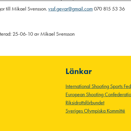
or till Mikael Svensson.
vssf.gevar@gmail.com
070 815 53 36
terad:
25-06-10
av
Mikael Svensson
Länkar
International Shooting Sports Fe
European Shooting Confederati
Riksidrottsförbundet
Sveriges Olympiska Kommitté