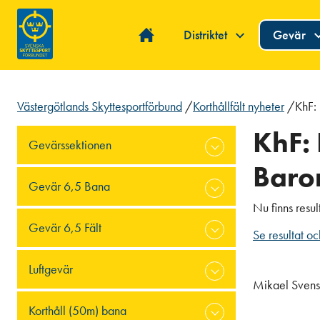
Distriktet
Gevär
Västergötlands Skyttesportförbund
/
Korthållfält nyheter
/
KhF:
KhF:
Gevärssektionen
Baro
Gevär 6,5 Bana
Nu finns resu
Gevär 6,5 Fält
Se resultat oc
Luftgevär
Mikael Sven
Korthåll (50m) bana