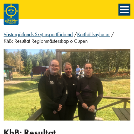
Västergötlands Skyttesportförbund
/
Korthållsnyheter
/
KhB: Resultat Regionmästerskap o Cupen
KhB: Resultat