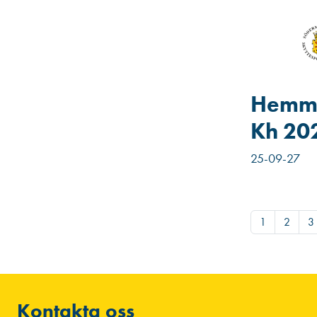
Hemma
Kh 20
25-09-27
1
2
3
Kontakta oss