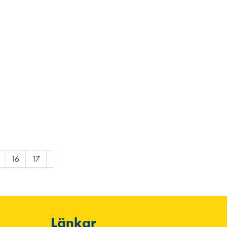
16
17
18
Länkar