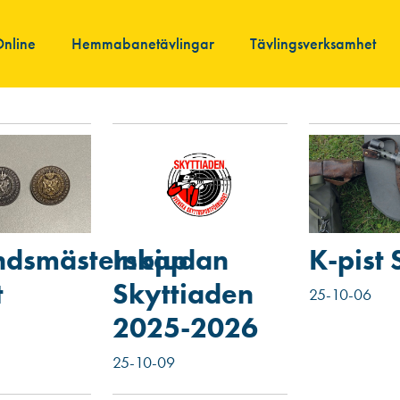
Online
Hemmabanetävlingar
Tävlingsverksamhet
ndsmästerskap
Inbjudan
K-pist 
t
Skyttiaden
25-10-06
2025-2026
25-10-09