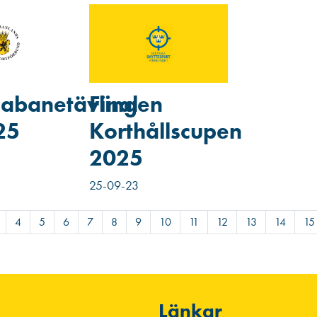
banetävlingen
Final
25
Korthållscupen
2025
25-09-23
4
5
6
7
8
9
10
11
12
13
14
15
Länkar