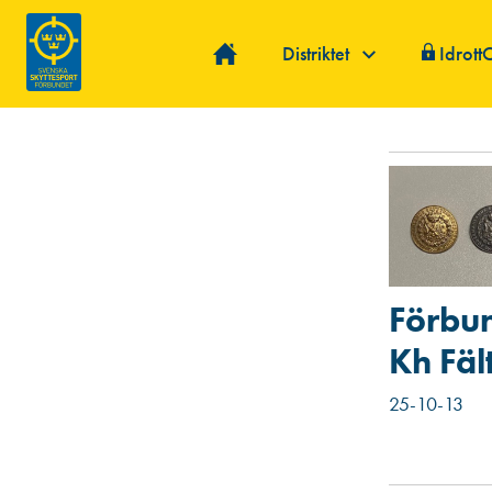
Distriktet
Idrott
Förbu
Kh Fäl
25-10-13