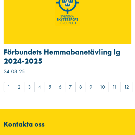
Förbundets Hemmabanetävling lg
2024-2025
24-08-25
1
2
3
4
5
6
7
8
9
10
11
12
Kontakta oss