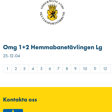
Omg 1+2 Hemmabanetävlingen Lg
25-12-04
1
2
3
4
5
6
7
8
9
10
11
12
Kontakta oss