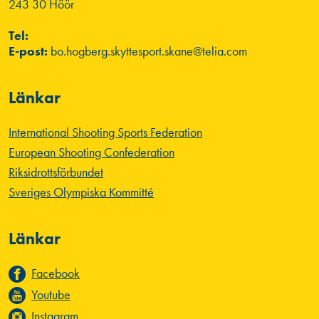
243 30 Höör
Tel:
E-post:
bo.hogberg.skyttesport.skane@telia.com
Länkar
International Shooting Sports Federation
European Shooting Confederation
Riksidrottsförbundet
Sveriges Olympiska Kommitté
Länkar
Facebook
Youtube
Instagram