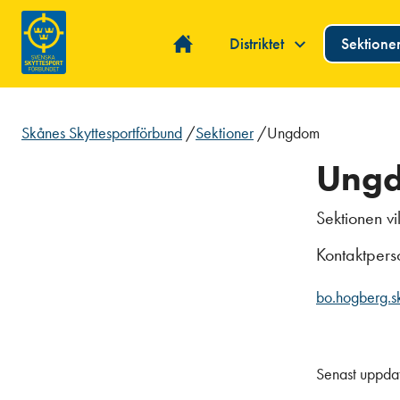
Distriktet
Sektione
Skånes Skyttesportförbund
/
Sektioner
/
Ungdom
Ung
Sektionen v
Kontaktper
bo.hogberg.s
Senast uppda