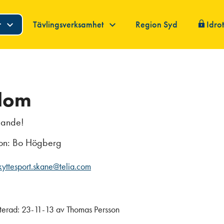
r
Tävlingsverksamhet
Region Syd
Idro
dom
ilande!
son: Bo Högberg
kyttesport.skane@telia.com
terad:
23-11-13
av
Thomas Persson