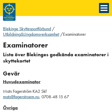
Blekinge Skyttesportförbund
/
Utbildning&Ungdomsverksamhet
/
Examinatorer
Examinatorer
Lista över Blekinges godkända examinatorer i
skyttekortet
Gevär
Huvudexaminator
Mats Fagerström KA2 Skf
mats@fagerstroem.nu
, 0708-48 15 67
Övriga