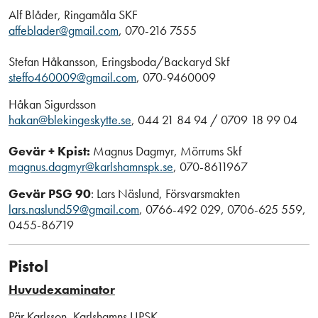
Alf Blåder, Ringamåla SKF
affeblader@gmail.com
, 070-216 7555
Stefan Håkansson, Eringsboda/Backaryd Skf
steffo460009@gmail.com
, 070-9460009
Håkan Sigurdsson
hakan@blekingeskytte.se
, 044 21 84 94 / 0709 18 99 04
Gevär + Kpist:
Magnus Dagmyr, Mörrums Skf
magnus.dagmyr@karlshamnspk.se
, 070-8611967
Gevär PSG 90
: Lars Näslund, Försvarsmakten
lars.naslund59@gmail.com
, 0766-492 029, 0706-625 559,
0455-86719
Pistol
Huvudexaminator
Pär Karlsson, Karlshamns UPSK