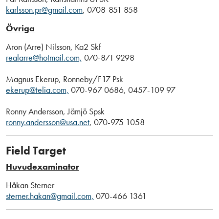
karlsson.pr@gmail.com
, 0708-851 858
Övriga
Aron (Arre) Nilsson, Ka2 Skf
realarre@hotmail.com,
070-871 9298
Magnus Ekerup, Ronneby/F17 Psk
ekerup@telia.com,
070-967 0686, 0457-109 97
Ronny Andersson, Jämjö Spsk
ronny.andersson@usa.net
, 070-975 1058
Field Target
Huvudexaminator
Håkan Sterner
sterner.hakan@gmail.com,
070-466 1361