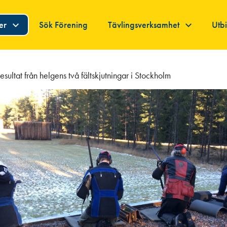
ner
Sök Förening
Tävlingsverksamhet
Utb
esultat från helgens två fältskjutningar i Stockholm