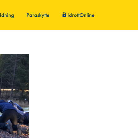
ildning
Paraskytte
IdrottOnline