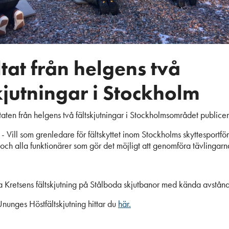
tat från helgens två
kjutningar i Stockholm
taten från helgens två fältskjutningar i Stockholmsområdet publicer
- Vill som grenledare för fältskyttet inom Stockholms skyttesportf
och alla funktionärer som gör det möjligt att genomföra tävlingarn
a Kretsens fältskjutning på Stålboda skjutbanor med kända avstånd
Ununges Höstfältskjutning hittar du
här.