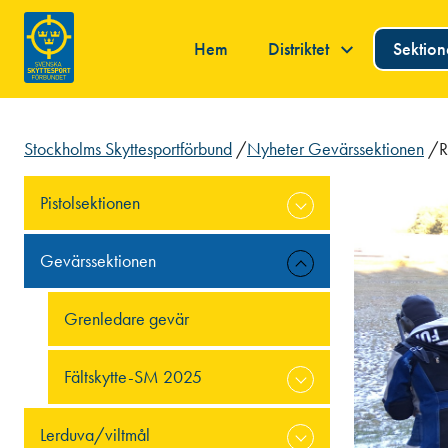
Hem
Distriktet
Sektio
Stockholms Skyttesportförbund
/
Nyheter Gevärssektionen
/
R
Pistolsektionen
Gevärssektionen
Grenledare gevär
Fältskytte-SM 2025
Lerduva/viltmål