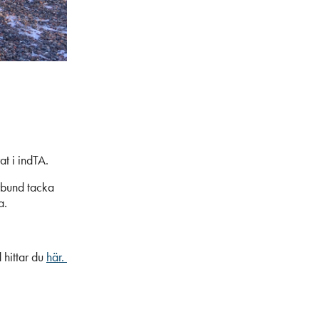
at i indTA.
örbund tacka
a.
 hittar du
här.