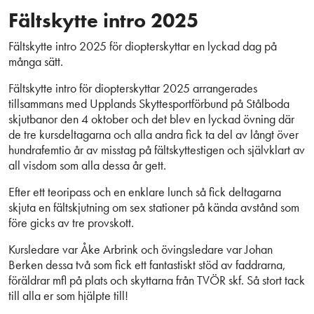
Fältskytte intro 2025
Fältskytte intro 2025 för diopterskyttar en lyckad dag på
många sätt.
Fältskytte intro för diopterskyttar 2025 arrangerades
tillsammans med Upplands Skyttesportförbund på Stålboda
skjutbanor den 4 oktober och det blev en lyckad övning där
de tre kursdeltagarna och alla andra fick ta del av långt över
hundrafemtio år av misstag på fältskyttestigen och självklart av
all visdom som alla dessa år gett.
Efter ett teoripass och en enklare lunch så fick deltagarna
skjuta en fältskjutning om sex stationer på kända avstånd som
före gicks av tre provskott.
Kursledare var Åke Arbrink och övingsledare var Johan
Berken dessa två som fick ett fantastiskt stöd av faddrarna,
föräldrar mfl på plats och skyttarna från TVÖR skf. Så stort tack
till alla er som hjälpte till!