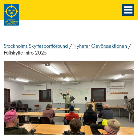
Stockholms Skyttesportförbund
/
Nyheter Gevärssektionen
/
Fältskytte intro 2025