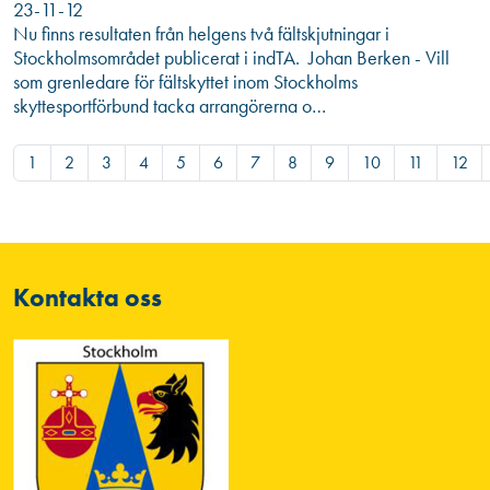
23-11-12
Nu finns resultaten från helgens två fältskjutningar i
Stockholmsområdet publicerat i indTA. Johan Berken - Vill
som grenledare för fältskyttet inom Stockholms
skyttesportförbund tacka arrangörerna o…
1
2
3
4
5
6
7
8
9
10
11
12
Kontakta oss