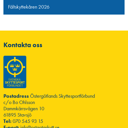
Fältskyttekåren 2026
Kontakta oss
Postadress
Östergötlands Skyttesportförbund
c/o Bo Ohlsson
Dammkärrsvägen 10
61895 Stavsjö
Tel:
070 545 93 15
E-post:
info@ostgotaskytt.se