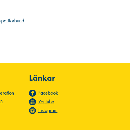
esportförbund
Länkar
deration
Facebook
on
Youtube
Instagram