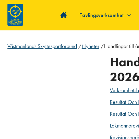
Tävlingsverksamhet
Västmanlands Skyttesportförbund
/
Nyheter
/
Handlingar till
Handl
2026
Verksamhetsb
Resultat Och
Resultat Och 
Lekmannarevi
Revisionsber