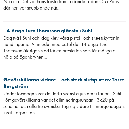
Nicosia. Det var hans första framträdande sedan OS i Paris,
där han var snubblande när…
14-årige Ture Thomsson glänste i Suhl
Dag två i Suhl och idag klev våra pistol- och skeetskyttar in i
handlingarna. Vi inleder med pistol där 14-årige Ture
Thomsson återigen stod för en prestation som får många att
höja på ögonbrynen…
Gevärskillarna vidare – och stark slutspurt av Torro
Bergström
Under torsdagen var de flesta svenska juniorer i farten i Suhl.
Förr gevärskillarna var det elimineringsrundan i 3x20 på
schemat och alla tre svenskar tog sig vidare till morgondagens
kval. Jesper Joh…