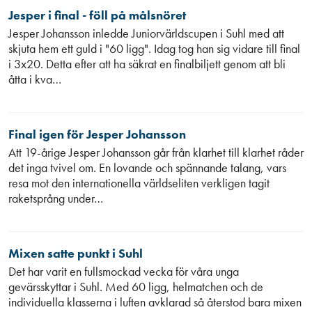
Jesper i final - föll på målsnöret
Jesper Johansson inledde Juniorvärldscupen i Suhl med att
skjuta hem ett guld i "60 ligg". Idag tog han sig vidare till final
i 3x20. Detta efter att ha säkrat en finalbiljett genom att bli
åtta i kva…
Final igen för Jesper Johansson
Att 19-årige Jesper Johansson går från klarhet till klarhet råder
det inga tvivel om. En lovande och spännande talang, vars
resa mot den internationella världseliten verkligen tagit
raketsprång under…
Mixen satte punkt i Suhl
Det har varit en fullsmockad vecka för våra unga
gevärsskyttar i Suhl. Med 60 ligg, helmatchen och de
individuella klasserna i luften avklarad så återstod bara mixen