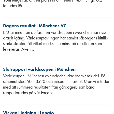
fattades för…
Dagens resultat i Münchens VC
EM är inne i sin slutfas men världscupen i München har nyss
dragit igång. Världscuptävlingen har samlat säsongens hittills
starkaste startfält vilket märks inte minst på resultaten som
levereras. Även…
Slutrapport världscupen i München
Världscupen i München avrundades idag för svensk del. På
schemat stod 50m 3x20 och mixed i luftpistol. Men vi inleder
med att summera resultaten från gårdagen, som bara
rapporterades på vår Faceb…
Vickan i ledning i Lonato