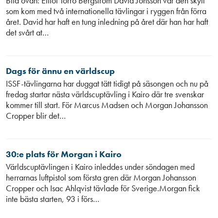
Bild ovan: Eliiot Torro Bergström David Jonsson var den skytt
som kom med två internationella tävlingar i ryggen från förra
året. David har haft en tung inledning på året där han har haft
det svårt at…
Dags för ännu en världscup
ISSF-tävlingarna har duggat tätt tidigt på säsongen och nu på
fredag startar nästa världscuptävling i Kairo där tre svenskar
kommer till start. För Marcus Madsen och Morgan Johansson
Cropper blir det…
30:e plats för Morgan i Kairo
Världscuptävlingen i Kairo inleddes under söndagen med
herrarnas luftpistol som första gren där Morgan Johansson
Cropper och Isac Ahlqvist tävlade för Sverige.Morgan fick
inte bästa starten, 93 i förs…