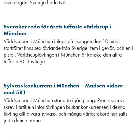
sista dagen. Sverige hade två…
Svenskar redo för årets tuffaste världscup i
München
Världscupen i München inleds på tisdagen den 10 juni. I
startfältet finns sex tävlande från Sverige; fem i gevär, och en i
pistol. Världscuptävlingen i München är kanske den allra
tuffaste VC-tävlinge…
Sylvass konkurrens i München – Madsen vidare
med 581
Världscupen i München startade igång idag. Precis som vi
skrev i artikeln inför tävlingen brukar konkurrensen i denna
tävling alltid vara sylvass, och många världsrekord har satts
just i denna arena.…