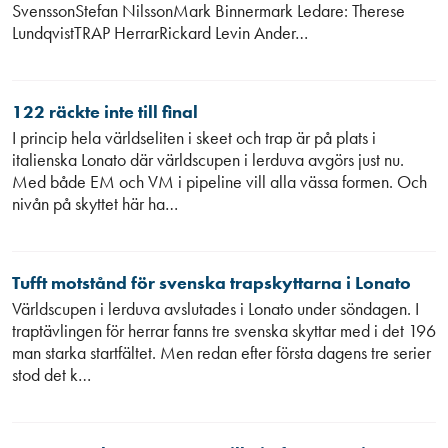
SvenssonStefan NilssonMark Binnermark Ledare: Therese
LundqvistTRAP HerrarRickard Levin Ander…
122 räckte inte till final
I princip hela världseliten i skeet och trap är på plats i
italienska Lonato där världscupen i lerduva avgörs just nu.
Med både EM och VM i pipeline vill alla vässa formen. Och
nivån på skyttet här ha…
Tufft motstånd för svenska trapskyttarna i Lonato
Världscupen i lerduva avslutades i Lonato under söndagen. I
traptävlingen för herrar fanns tre svenska skyttar med i det 196
man starka startfältet. Men redan efter första dagens tre serier
stod det k…