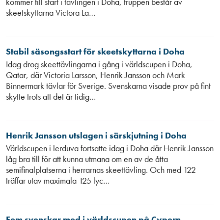
kommer till start i tävlingen i Doha, truppen består av
skeetskyttarna Victora La…
Stabil säsongsstart för skeetskyttarna i Doha
Idag drog skeettävlingarna i gång i världscupen i Doha,
Qatar, där Victoria Larsson, Henrik Jansson och Mark
Binnermark tävlar för Sverige. Svenskarna visade prov på fint
skytte trots att det är tidig…
Henrik Jansson utslagen i särskjutning i Doha
Världscupen i lerduva fortsatte idag i Doha där Henrik Jansson
låg bra till för att kunna utmana om en av de åtta
semifinalplatserna i herrarnas skeettävling. Och med 122
träffar utav maximala 125 lyc…
Fem svenskar med i världscupen på Cypern