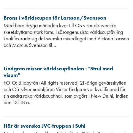
Brons i världscupen för Larsson/Svensson
Med bara dryga månaden kvar till OS visar de svenska
skeetskyttarna stark form. I säsongens sista världscuptävling
kvalificerade sig det svenska mixedlaget med Victoria Larsson
och Marcus Svensson til…
Lindgren missar världscupfinalen - "Strul med
visum"
FOTO: Bildbyrån (All rights reserved) 21-årige gevärsskytten
och OS-silvermedaljören Victor Lindgren var kvalificerad för
sin andra raka världscupfinal, som avgörs i New Delhi, Indien
den 13-18 o…
Här är svenska JVC-truppen i Suhl