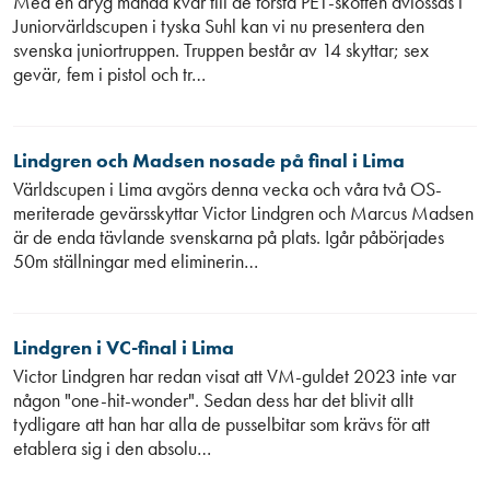
Med en dryg månad kvar till de första PET-skotten avlossas i
Juniorvärldscupen i tyska Suhl kan vi nu presentera den
svenska juniortruppen. Truppen består av 14 skyttar; sex
gevär, fem i pistol och tr…
Lindgren och Madsen nosade på final i Lima
Världscupen i Lima avgörs denna vecka och våra två OS-
meriterade gevärsskyttar Victor Lindgren och Marcus Madsen
är de enda tävlande svenskarna på plats. Igår påbörjades
50m ställningar med eliminerin…
Lindgren i VC-final i Lima
Victor Lindgren har redan visat att VM-guldet 2023 inte var
någon "one-hit-wonder". Sedan dess har det blivit allt
tydligare att han har alla de pusselbitar som krävs för att
etablera sig i den absolu…