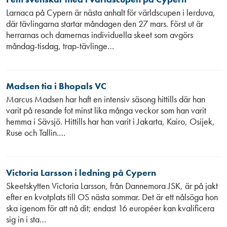
Larnaca på Cypern är nästa anhalt för världscupen i lerduva,
där tävlingarna startar måndagen den 27 mars. Först ut är
herrarnas och damernas individuella skeet som avgörs
måndag-tisdag, trap-tävlinge…
Madsen tia i Bhopals VC
Marcus Madsen har haft en intensiv säsong hittills där han
varit på resande fot minst lika många veckor som han varit
hemma i Sävsjö. Hittills har han varit i Jakarta, Kairo, Osijek,
Ruse och Tallin.…
Victoria Larsson i ledning på Cypern
Skeetskytten Victoria Larsson, från Dannemora JSK, är på jakt
efter en kvotplats till OS nästa sommar. Det är ett nålsöga hon
ska igenom för att nå dit; endast 16 européer kan kvalificera
sig in i sta…