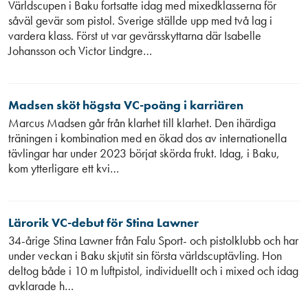
Världscupen i Baku fortsatte idag med mixedklasserna för
såväl gevär som pistol. Sverige ställde upp med två lag i
vardera klass. Först ut var gevärsskyttarna där Isabelle
Johansson och Victor Lindgre…
Madsen sköt högsta VC-poäng i karriären
Marcus Madsen går från klarhet till klarhet. Den ihärdiga
träningen i kombination med en ökad dos av internationella
tävlingar har under 2023 börjat skörda frukt. Idag, i Baku,
kom ytterligare ett kvi…
Lärorik VC-debut för Stina Lawner
34-årige Stina Lawner från Falu Sport- och pistolklubb och har
under veckan i Baku skjutit sin första världscuptävling. Hon
deltog både i 10 m luftpistol, individuellt och i mixed och idag
avklarade h…