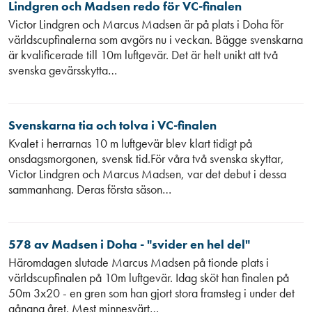
Lindgren och Madsen redo för VC-finalen
Victor Lindgren och Marcus Madsen är på plats i Doha för
världscupfinalerna som avgörs nu i veckan. Bägge svenskarna
är kvalificerade till 10m luftgevär. Det är helt unikt att två
svenska gevärsskytta…
Svenskarna tia och tolva i VC-finalen
Kvalet i herrarnas 10 m luftgevär blev klart tidigt på
onsdagsmorgonen, svensk tid.För våra två svenska skyttar,
Victor Lindgren och Marcus Madsen, var det debut i dessa
sammanhang. Deras första säson…
578 av Madsen i Doha - "svider en hel del"
Häromdagen slutade Marcus Madsen på tionde plats i
världscupfinalen på 10m luftgevär. Idag sköt han finalen på
50m 3x20 - en gren som han gjort stora framsteg i under det
gångna året. Mest minnesvärt…