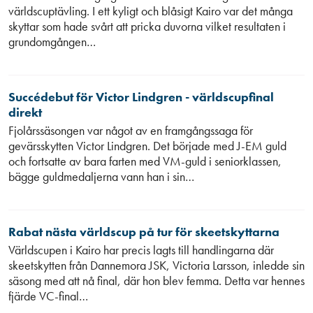
världscuptävling. I ett kyligt och blåsigt Kairo var det många
skyttar som hade svårt att pricka duvorna vilket resultaten i
grundomgången…
Succédebut för Victor Lindgren - världscupfinal
direkt
Fjolårssäsongen var något av en framgångssaga för
gevärsskytten Victor Lindgren. Det började med J-EM guld
och fortsatte av bara farten med VM-guld i seniorklassen,
bägge guldmedaljerna vann han i sin…
Rabat nästa världscup på tur för skeetskyttarna
Världscupen i Kairo har precis lagts till handlingarna där
skeetskytten från Dannemora JSK, Victoria Larsson, inledde sin
säsong med att nå final, där hon blev femma. Detta var hennes
fjärde VC-final…