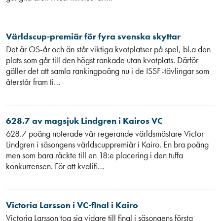
Världscup-premiär för fyra svenska skyttar
Det är OS-år och än står viktiga kvotplatser på spel, bl.a den
plats som går till den högst rankade utan kvotplats. Därför
gäller det att samla rankingpoäng nu i de ISSF-tävlingar som
återstår fram ti…
628.7 av magsjuk Lindgren i Kairos VC
628.7 poäng noterade vår regerande världsmästare Victor
Lindgren i säsongens världscuppremiär i Kairo. En bra poäng
men som bara räckte till en 18:e placering i den tuffa
konkurrensen. För att kvalifi…
Victoria Larsson i VC-final i Kairo
Victoria Larsson tog sig vidare till final i säsongens första