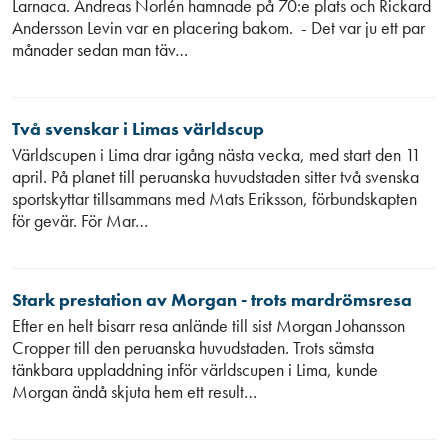
Larnaca. Andreas Norlén hamnade på 70:e plats och Rickard
Andersson Levin var en placering bakom. - Det var ju ett par
månader sedan man täv…
Två svenskar i Limas världscup
Världscupen i Lima drar igång nästa vecka, med start den 11
april. På planet till peruanska huvudstaden sitter två svenska
sportskyttar tillsammans med Mats Eriksson, förbundskapten
för gevär. För Mar…
Stark prestation av Morgan - trots mardrömsresa
Efter en helt bisarr resa anlände till sist Morgan Johansson
Cropper till den peruanska huvudstaden. Trots sämsta
tänkbara uppladdning inför världscupen i Lima, kunde
Morgan ändå skjuta hem ett result…