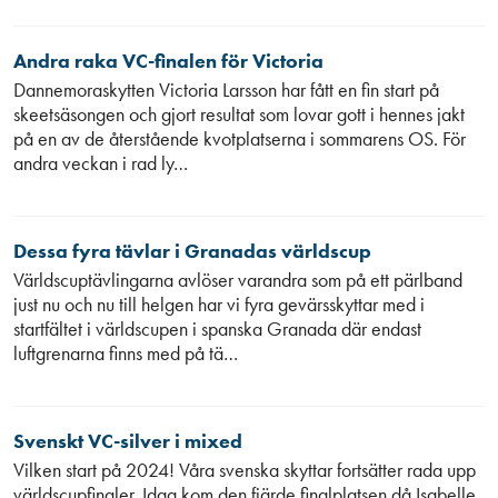
Andra raka VC-finalen för Victoria
Dannemoraskytten Victoria Larsson har fått en fin start på
skeetsäsongen och gjort resultat som lovar gott i hennes jakt
på en av de återstående kvotplatserna i sommarens OS. För
andra veckan i rad ly…
Dessa fyra tävlar i Granadas världscup
Världscuptävlingarna avlöser varandra som på ett pärlband
just nu och nu till helgen har vi fyra gevärsskyttar med i
startfältet i världscupen i spanska Granada där endast
luftgrenarna finns med på tä…
Svenskt VC-silver i mixed
Vilken start på 2024! Våra svenska skyttar fortsätter rada upp
världscupfinaler. Idag kom den fjärde finalplatsen då Isabelle