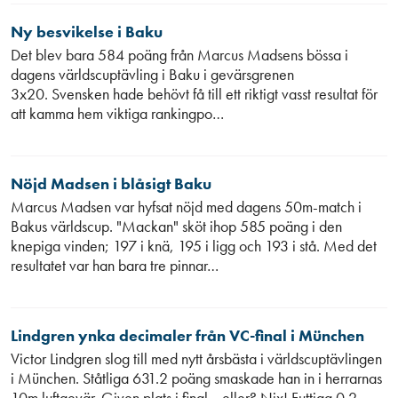
Ny besvikelse i Baku
Det blev bara 584 poäng från Marcus Madsens bössa i
dagens världscuptävling i Baku i gevärsgrenen
3x20. Svensken hade behövt få till ett riktigt vasst resultat för
att kamma hem viktiga rankingpo…
Nöjd Madsen i blåsigt Baku
Marcus Madsen var hyfsat nöjd med dagens 50m-match i
Bakus världscup. "Mackan" sköt ihop 585 poäng i den
knepiga vinden; 197 i knä, 195 i ligg och 193 i stå. Med det
resultatet var han bara tre pinnar…
Lindgren ynka decimaler från VC-final i München
Victor Lindgren slog till med nytt årsbästa i världscuptävlingen
i München. Ståtliga 631.2 poäng smaskade han in i herrarnas
10m luftgevär. Given plats i final... eller? Nix! Futtiga 0.2