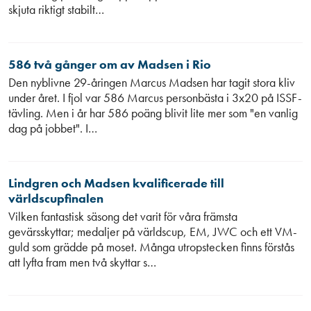
skjuta riktigt stabilt…
586 två gånger om av Madsen i Rio
Den nyblivne 29-åringen Marcus Madsen har tagit stora kliv
under året. I fjol var 586 Marcus personbästa i 3x20 på ISSF-
tävling. Men i år har 586 poäng blivit lite mer som "en vanlig
dag på jobbet". I…
Lindgren och Madsen kvalificerade till
världscupfinalen
Vilken fantastisk säsong det varit för våra främsta
gevärsskyttar; medaljer på världscup, EM, JWC och ett VM-
guld som grädde på moset. Många utropstecken finns förstås
att lyfta fram men två skyttar s…