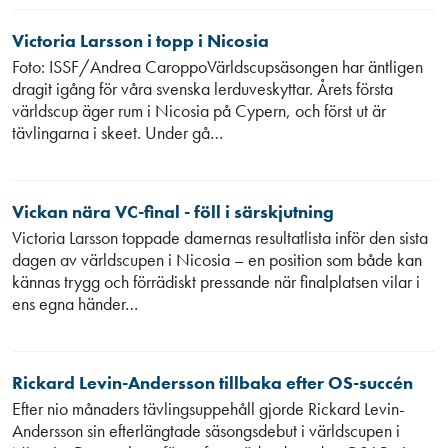
Victoria Larsson i topp i Nicosia
Foto: ISSF/Andrea CaroppoVärldscupsäsongen har äntligen
dragit igång för våra svenska lerduveskyttar. Årets första
världscup äger rum i Nicosia på Cypern, och först ut är
tävlingarna i skeet. Under gå…
Vickan nära VC-final - föll i särskjutning
Victoria Larsson toppade damernas resultatlista inför den sista
dagen av världscupen i Nicosia – en position som både kan
kännas trygg och förrädiskt pressande när finalplatsen vilar i
ens egna händer…
Rickard Levin-Andersson tillbaka efter OS-succén
Efter nio månaders tävlingsuppehåll gjorde Rickard Levin-
Andersson sin efterlängtade säsongsdebut i världscupen i