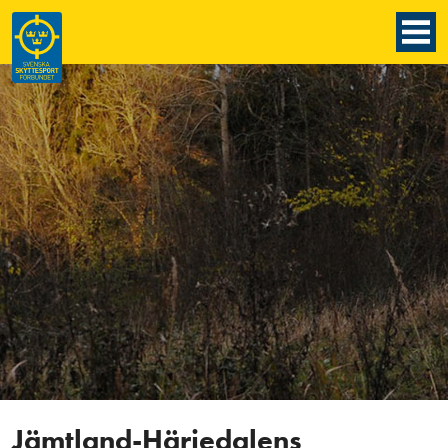
Jämtland-Härjedalens